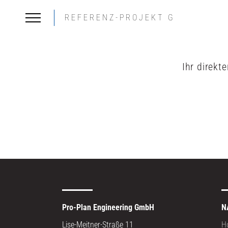
REFERENZ-PROJEKT G
Ihr direkt
Pro-Plan Engineering GmbH
N
Lise-Meitner-Straße 11
H